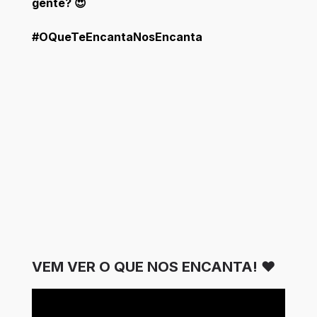
gente? 😍
#OQueTeEncantaNosEncanta
VEM VER O QUE NOS ENCANTA! ❤️