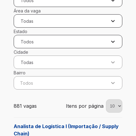
Todos
Área da vaga
Todas
Estado
Todos
Cidade
Todas
Bairro
Todos
881 vagas encontradas para 0 filtros aplicados
881 vagas
Itens por página
Analista de Logística I (Importação / Supply
Chain)