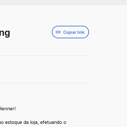
ing
Copiar link
Renner!
o estoque da loja, efetuando o