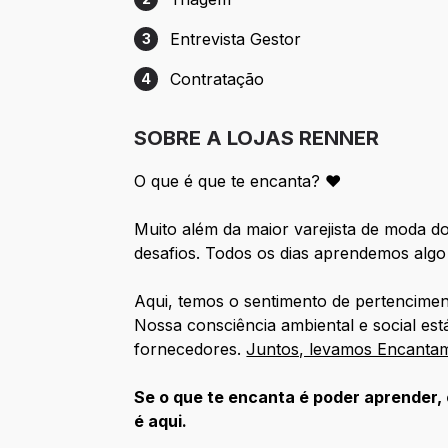
Etapa 2: Triagem
Entrevista Gestor
3
Etapa 3: Entrevista Gestor
Contratação
4
Etapa 4: Contratação
SOBRE A LOJAS RENNER
O que é que te encanta? ❤️
Muito além da maior varejista de moda d
desafios. Todos os dias aprendemos algo
Aqui, temos o sentimento de pertencime
Nossa consciência ambiental e social es
fornecedores.
Juntos, levamos Encantame
Se o que te encanta é poder aprender, c
é aqui.