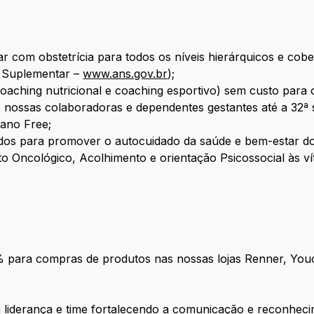
ar com obstetrícia para todos os níveis hierárquicos e cob
 Suplementar –
www.ans.gov.br
);
, coaching nutricional e coaching esportivo) sem custo par
 nossas colaboradoras e dependentes gestantes até a 32ª
ano Free;
os para promover o autocuidado da saúde e bem-estar do
o Oncológico, Acolhimento e orientação Psicossocial às vít
% para compras de produtos nas nossas lojas Renner, Yo
a liderança e time fortalecendo a comunicação e reconheci